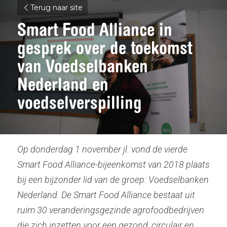
Terug naar site
Smart Food Alliance in 
gesprek over de toekomst 
van Voedselbanken 
Nederland en 
voedselverspilling
Op donderdag 1 november jl. vond de vierde 
Smart Food Alliance-bijeenkomst van 2018 plaats 
bij een bijzonder lid van de groep: Voedselbanken 
Nederland. De Smart Food Alliance bestaat uit 
ruim 30 veranderingsgezinde agrofoodbedrijven 
die zich inzetten voor een gezond, circulair en 