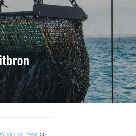
itbron
W. Van der Zwan
 op 