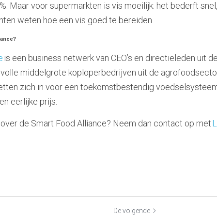
6%. Maar voor supermarkten is vis moeilijk: het bederft snel, 
enten weten hoe een vis goed te bereiden.
iance?
e
 is een business netwerk van CEO’s en directieleden uit d
svolle middelgrote koploperbedrijven uit de agrofoodsector 
j zetten zich in voor een toekomstbestendig voedselsysteem:
n eerlijke prijs.
e over de Smart Food Alliance? Neem dan contact op met 
L
De volgende