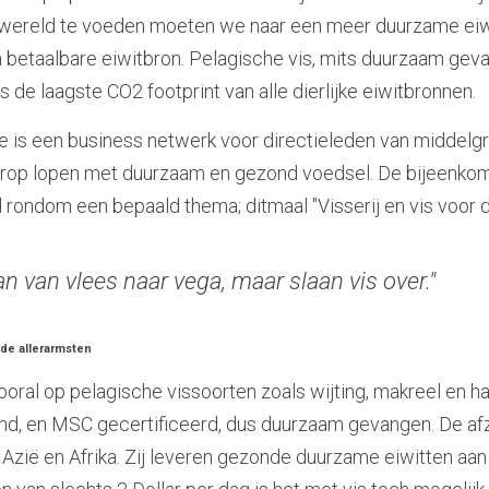
ereld te voeden moeten we naar een meer duurzame eiwit
n betaalbare eiwitbron. Pelagische vis, mits duurzaam gev
s de laagste CO2 footprint van alle dierlijke eiwitbronnen.
 is een business netwerk voor directieleden van middelgro
rop lopen met duurzaam en gezond voedsel. De bijeenkom
ijd rondom een bepaald thema; ditmaal "Visserij en vis voor
n van vlees naar vega, maar slaan vis over."
 de allerarmsten
oral op pelagische vissoorten zoals wijting, makreel en hari
nd, en MSC gecertificeerd, dus duurzaam gevangen. De afz
n Azië en Afrika. Zij leveren gezonde duurzame eiwitten aan