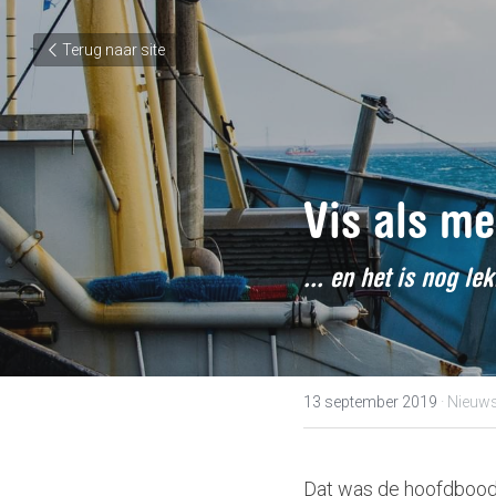
Terug naar site
Vis als me
... en het is nog le
13 september 2019
·
Nieuw
Dat was de hoofdbood