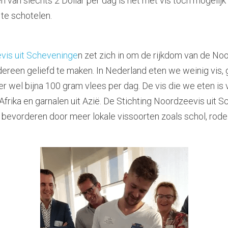
 van slechts 2 Dollar per dag is het met vis toch mogelijk 
te schotelen.
vis uit Scheveninge
n zet zich in om de rijkdom van de Noor
iedereen geliefd te maken. In Nederland eten we weinig vis,
 wel bijna 100 gram vlees per dag. De vis die we eten is vo
 Afrika en garnalen uit Azië. De Stichting Noordzeevis uit S
evorderen door meer lokale vissoorten zoals schol, rode p