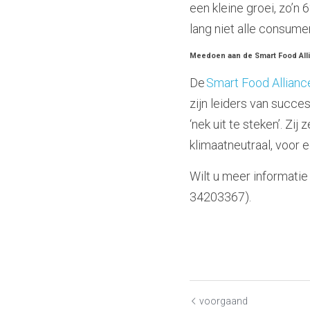
een kleine groei, zo’n 
lang niet alle consum
Meedoen aan de Smart Food All
De 
Smart Food Allianc
zijn leiders van succe
‘nek uit te steken’. Zi
klimaatneutraal, voor ee
Wilt u meer informati
34203367).
voorgaand