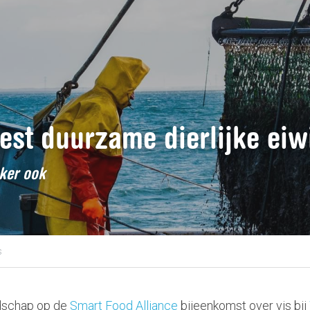
est duurzame dierlijke eiw
kker ook
s
schap op de 
Smart Food Alliance
 bijeenkomst over vis bij 