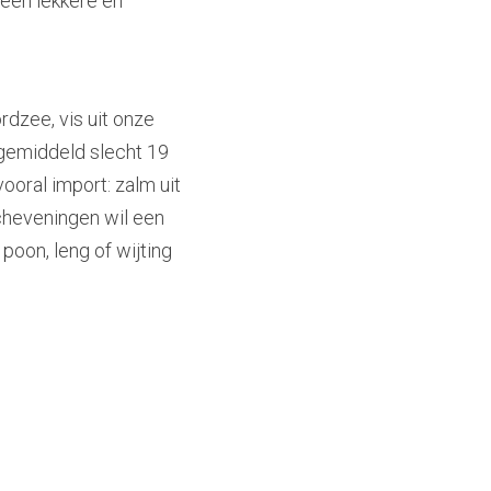
een lekkere én 
dzee, vis uit onze 
 gemiddeld slecht 19 
oral import: zalm uit 
cheveningen wil een 
oon, leng of wijting 