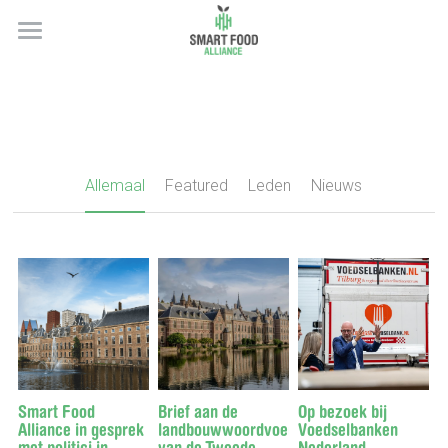
OVER ONS
ONZE LEDEN
ONS STAPPENPLAN
Allemaal
Featured
Leden
Nieuws
DOE MEE
Smart Food
Brief aan de
Op bezoek bij
Alliance in gesprek
landbouwwoordvoerders
Voedselbanken