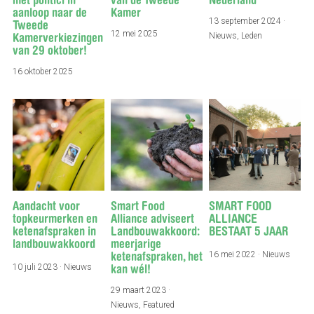
met politici in
van de Tweede
Nederland
aanloop naar de
Kamer
13 september 2024
·
Tweede
12 mei 2025
Nieuws,
Leden
Kamerverkiezingen
van 29 oktober!
16 oktober 2025
Aandacht voor
Smart Food
SMART FOOD
topkeurmerken en
Alliance adviseert
ALLIANCE
ketenafspraken in
Landbouwakkoord:
BESTAAT 5 JAAR
landbouwakkoord
meerjarige
16 mei 2022
·
Nieuws
ketenafspraken, het
10 juli 2023
·
Nieuws
kan wél!
29 maart 2023
·
Nieuws,
Featured