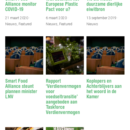
Alliance monitor
Europese Plastic
duurzame dierlijke
COVID-19
Pact voor u?
eiwitbron
21 maart 2020
·
6 maart 2020
·
13 september 2019
·
Nieuws,
Featured
Nieuws,
Featured
Nieuws
Smart Food
Rapport
Koplopers en
Alliance steunt
‘Verdienvermogen
Achterblijvers aan
plannen minister
voor
het woord in de
LNV
voedseltransitie’
Kamer
aangeboden aan
Taskforce
Verdienvermogen