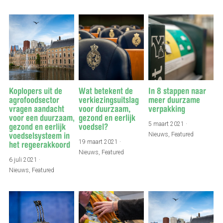
Koplopers uit de
Wat betekent de
In 8 stappen naar
agrofoodsector
verkiezingsuitslag
meer duurzame
vragen aandacht
voor duurzaam,
verpakking
voor een duurzaam,
gezond en eerlijk
5 maart 2021
·
gezond en eerlijk
voedsel?
Nieuws,
Featured
voedselsysteem in
19 maart 2021
·
het regeerakkoord
Nieuws,
Featured
6 juli 2021
·
Nieuws,
Featured