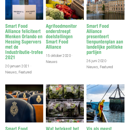
Smart Food
Agrifoodmonitor
Smart Food
Alliance feliciteert
onderstreept
Alliance
Menken Orlando en
doelstellingen
presenteert
Hessing Supervers
Smart Food
tienpuntenplan aan
met de
Alliance
landelijke politieke
Industributie-trofee
partijen
15 oktober 2020
·
2021
26 juni 2020
·
Nieuws
20 januari 2021
·
Nieuws,
Featured
Nieuws,
Featured
Smart Food
Wat betekent het
Vis als meest